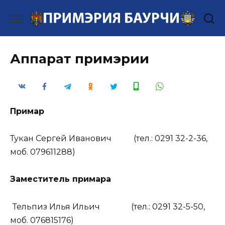
Перейти
к
содержанию
Аппарат примэрии
Примар
Тукан Сергей Иванович (тел.: 0291 32-2-36,
моб. 079611288)
Заместитель примара
Тельпиз Илья Ильич
(тел.: 0291 32-5-50,
моб. 076815176)